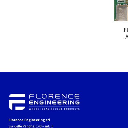
F
Florence Engineering srl
via delle Panche, 140 – int. 1