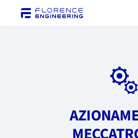
Salta
al
contenuto
AZIONAME
MECCATR