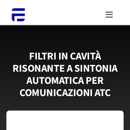
Salta
al
Toggle
contenuto
Naviga
HOME
CHI SIAMO
FILTRI IN CAVITÀ
RISONANTE A SINTONIA
COSA FACCIAMO
AUTOMATICA PER
PORTFOLIO
COMUNICAZIONI ATC
CONTATTI
LAVORA CON NOI